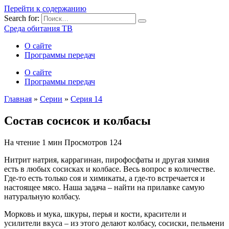
Перейти к содержанию
Search for:
Среда обитания ТВ
О сайте
Программы передач
О сайте
Программы передач
Главная
»
Серии
»
Серия 14
Состав сосисок и колбасы
На чтение
1 мин
Просмотров
124
Нитрит натрия, каррагинан, пирофосфаты и другая химия
есть в любых сосисках и колбасе. Весь вопрос в количестве.
Где-то есть только соя и химикаты, а где-то встречается и
настоящее мясо. Наша задача – найти на прилавке самую
натуральную колбасу.
Морковь и мука, шкуры, перья и кости, красители и
усилители вкуса – из этого делают колбасу, сосиски, пельмени