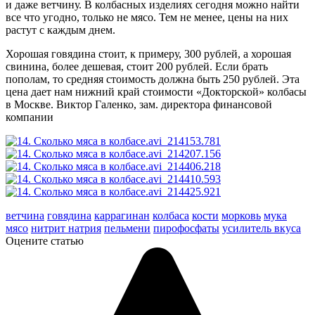
и даже ветчину. В колбасных изделиях сегодня можно найти
все что угодно, только не мясо. Тем не менее, цены на них
растут с каждым днем.
Хорошая говядина стоит, к примеру, 300 рублей, а хорошая
свинина, более дешевая, стоит 200 рублей. Если брать
пополам, то средняя стоимость должна быть 250 рублей. Эта
цена дает нам нижний край стоимости «Докторской» колбасы
в Москве.
Виктор Галенко, зам. директора финансовой
компании
ветчина
говядина
каррагинан
колбаса
кости
морковь
мука
мясо
нитрит натрия
пельмени
пирофосфаты
усилитель вкуса
Оцените статью