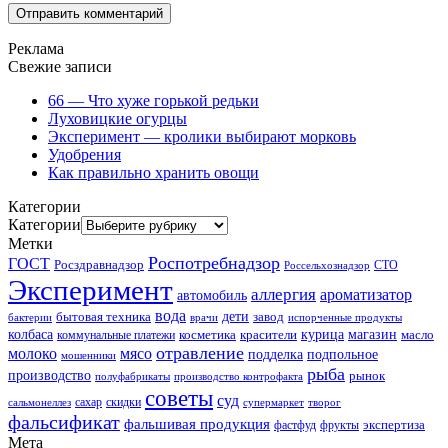
Реклама
Свежие записи
66 — Что хуже горькой редьки
Луховицкие огурцы
Эксперимент — кролики выбирают морковь
Удобрения
Как правильно хранить овощи
Категории
Категории
Метки
Роспотребнадзор
ГОСТ
Росздравнадзор
Россельхознадзор
СТО
Эксперимент
аллергия
ароматизатор
автомобиль
вода
дети
завод
бытовая техника
бактерии
врачи
испорченные продукты
колбаса
красители
курица
магазин
коммунальные платежи
косметика
масло
отравление
молоко
мясо
подделка
подпольное
мошенники
рыба
производство
рынок
полуфабрикаты
производство контрофакта
советы
суд
скидки
сальмонеллез
сахар
супермаркет
творог
фальсификат
фальшивая продукция
фастфуд
экспертиза
фрукты
Мета