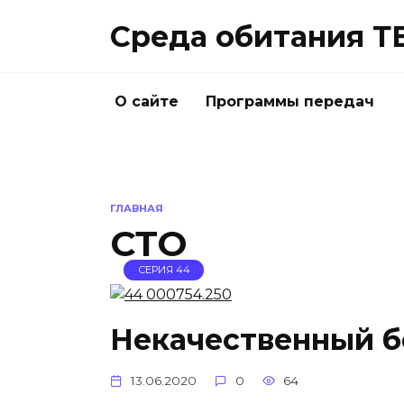
Перейти
Среда обитания Т
к
содержанию
О сайте
Программы передач
ГЛАВНАЯ
СТО
СЕРИЯ 44
Некачественный б
13.06.2020
0
64