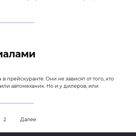
иалами
 прейскуранте. Они не зависят от того, кто
ли автомеханик. Но и у дилеров, или
2
Далее