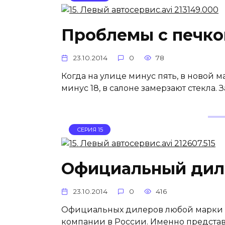
Проблемы с печко
23.10.2014
0
78
Когда на улице минус пять, в новой м
минус 18, в салоне замерзают стекла.
СЕРИЯ 15
Официальный дил
23.10.2014
0
416
Официальных дилеров любой марки к
компании в России. Именно предста