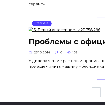
сервис».
СЕРИЯ 15
Проблемы с офиц
23.10.2014
0
159
У дилера четкие расценки прописаны в
приехал чинить машину – блондинка и
Пагинация
1
записей