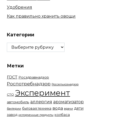
Удобрения
Как правильно хранить овощи
Категории
Категории
Метки
ГОСТ
Росздравнадзор
Роспотребнадзор
Россельхознадзор
Эксперимент
СТО
аллергия
ароматизатор
автомобиль
вода
дети
бытовая техника
бактерии
врачи
завод
колбаса
испорченные продукты