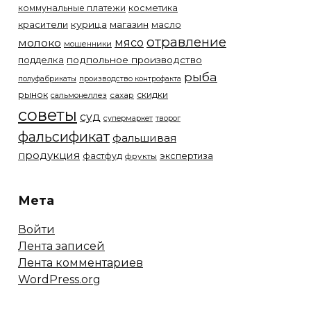
коммунальные платежи
косметика
красители
курица
магазин
масло
отравление
молоко
мясо
мошенники
подделка
подпольное производство
рыба
полуфабрикаты
производство контрофакта
рынок
скидки
сальмонеллез
сахар
советы
суд
супермаркет
творог
фальсификат
фальшивая
продукция
фастфуд
экспертиза
фрукты
Мета
Войти
Лента записей
Лента комментариев
WordPress.org