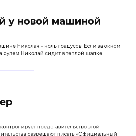
й у новой машиной
ашине Николая – ноль градусов. Если за окном
 За рулем Николай сидит в теплой шапке
ер
онтролирует представительство этой
вительства разрешают писать «Официальный