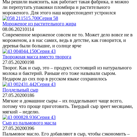
Мы решили выяснить, как работает такая фабрика, и можно
ли перепутать упаковки пломбира и растительного
мороженого. Для этого наш корреспондент устроился
Серия 58
Мороженое из растительного жира
08.06.2021
0
114
Современное мороженое совсем не то. Может дело вовсе не в
мороженом, а в нас самих, ведь в детстве, как говорится, и
деревья были большие, и солнце ярче
Серия 43
Творожная масса вместо творога
27.05.2020
0
198
Творог. Как и сыр, это – продукт, состоящий из натурального
молока и бактерий. Раньше его тоже называли сыром.
Недаром до сих пор в русском языке сохранилось
Серия 43
Поддельный сыр
27.05.2020
0
186
Мягкие и домашние сыры – их подделывают чаще всего,
потому что проще приготовить. Твердый сыр зреет месяцами,
мягкий – неделю.
Серия 43
Сыр из пальмового масла
27.05.2020
0
396
Пальмовое масло. Его добавляют в сыр, чтобы сэкономить –