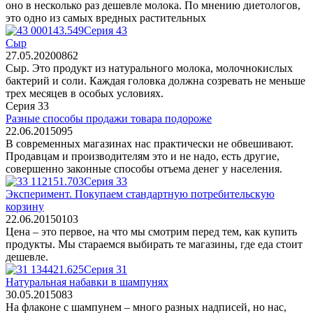
оно в несколько раз дешевле молока. По мнению диетологов,
это одно из самых вредных растительных
Серия 43
Сыр
27.05.2020
0
862
Сыр. Это продукт из натурального молока, молочнокислых
бактерий и соли. Каждая головка должна созревать не меньше
трех месяцев в особых условиях.
Серия 33
Разные способы продажи товара подороже
22.06.2015
0
95
В современных магазинах нас практически не обвешивают.
Продавцам и производителям это и не надо, есть другие,
совершенно законные способы отъема денег у населения.
Серия 33
Эксперимент. Покупаем стандартную потребительскую
корзину
22.06.2015
0
103
Цена – это первое, на что мы смотрим перед тем, как купить
продукты. Мы стараемся выбирать те магазины, где еда стоит
дешевле.
Серия 31
Натуральная набавки в шампунях
30.05.2015
0
83
На флаконе с шампунем – много разных надписей, но нас,