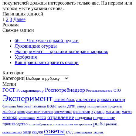
покупателей должны интересовать только две. На первом или
втором месте указана основа.
Пагинация записей
1
2
3
Далее
Реклама
Свежие записи
66 — Что хуже горькой редьки
Луховицкие огурцы
Эксперимент — кролики выбирают морковь
Удобрения
Как правильно хранить овощи
Категории
Категории
Метки
Роспотребнадзор
ГОСТ
Росздравнадзор
Россельхознадзор
СТО
Эксперимент
аллергия
ароматизатор
автомобиль
вода
дети
завод
бытовая техника
бактерии
врачи
испорченные продукты
колбаса
красители
курица
магазин
коммунальные платежи
косметика
масло
отравление
молоко
мясо
подделка
подпольное
мошенники
рыба
производство
рынок
полуфабрикаты
производство контрофакта
советы
суд
скидки
сальмонеллез
сахар
супермаркет
творог