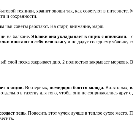
бытовой техники, хранит овощи так, как советуют в интернете. 
ти и сохранности.
м чьи советы работают. На старт, внимание, марш.
ощи на балконе.
Яблоки она укладывает в ящик с опилками
. Т
илки впитают в себя всю влагу
и не дадут соседнему яблочку т
вый слой песка закрывает дно, 2 полностью закрывает морковь. Во
ает в ящик
. Во-первых,
помидоры боятся холода
. Во-вторых,
в
тдельно в газетку для того, чтобы они не соприкасались друг с 
создаст тень
. Повесить этот чулок лучше в теплое сухое место. 
весить.