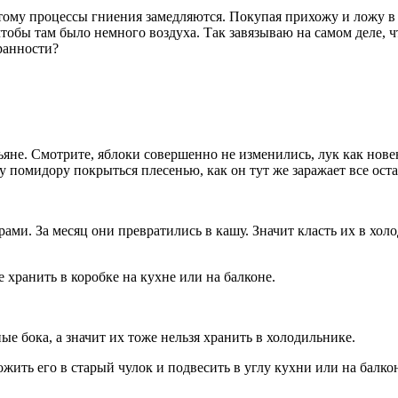
этому процессы гниения замедляются. Покупая прихожу и ложу в
тобы там было немного воздуха. Так завязываю на самом деле, ч
ранности?
яне. Смотрите, яблоки совершенно не изменились, лук как новен
у помидору покрыться плесенью, как он тут же заражает все ост
ами. За месяц они превратились в кашу. Значит класть их в хол
хранить в коробке на кухне или на балконе.
е бока, а значит их тоже нельзя хранить в холодильнике.
ожить его в старый чулок и подвесить в углу кухни или на балко