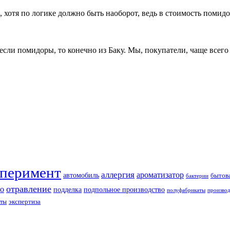
 хотя по логике должно быть наоборот, ведь в стоимость помид
А если помидоры, то конечно из Баку. Мы, покупатели, чаще все
перимент
аллергия
ароматизатор
автомобиль
бытова
бактерии
отравление
о
подделка
подпольное производство
полуфабрикаты
производ
экспертиза
ты