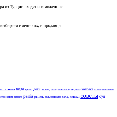
ора из Турции входят и таможенные
го выбираем именно их, и продавцы
вода
дети
завод
колбаса
я техника
коммунальные
врачи
испорченные продукты
советы
рыба
суд
рынок
скидки
сальмонеллез
сахар
ство контрофакта