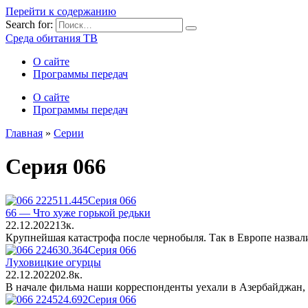
Перейти к содержанию
Search for:
Среда обитания ТВ
О сайте
Программы передач
О сайте
Программы передач
Главная
»
Серии
Серия 066
Серия 066
66 — Что хуже горькой редьки
22.12.2022
1
3к.
Крупнейшая катастрофа после чернобыля. Так в Европе назвал
Серия 066
Луховицкие огурцы
22.12.2022
0
2.8к.
В начале фильма наши корреспонденты уехали в Азербайджан, 
Серия 066