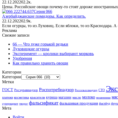
22.12.2022
0
2.2к.
Цены. Российские овощи почему-то стоят дороже иностранных,
Серия 066
Азербайджанские помидоры. Как определить.
22.12.2022
0
2.9к.
Если огурцы, то из Луховиц. Если яблоки, то из Краснодара. 
Реклама
Свежие записи
66 — Что хуже горькой редьки
Луховицкие огурцы
Эксперимент — кролики выбирают морковь
Удобрения
Как правильно хранить овощи
Категории
Категории
Метки
Экс
Роспотребнадзор
ГОСТ
Росздравнадзор
Россельхознадзор
СТО
молоко
мяс
красители
курица
магазин
платежи
косметика
масло
мошенники
фальсификат
фальшивая продукция
фастфуд
фрук
супермаркет
творог
Мета
Войти