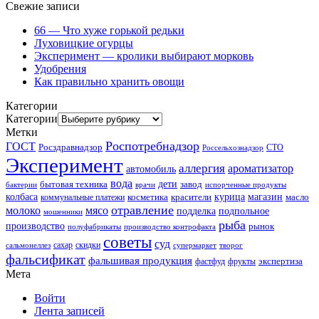
Свежие записи
66 — Что хуже горькой редьки
Луховицкие огурцы
Эксперимент — кролики выбирают морковь
Удобрения
Как правильно хранить овощи
Категории
Категории
Метки
Роспотребнадзор
ГОСТ
Росздравнадзор
Россельхознадзор
СТО
Эксперимент
аллергия
ароматизатор
автомобиль
вода
дети
завод
бытовая техника
бактерии
врачи
испорченные продукты
колбаса
красители
курица
магазин
коммунальные платежи
косметика
масло
отравление
молоко
мясо
подделка
подпольное
мошенники
рыба
производство
рынок
полуфабрикаты
производство контрофакта
советы
суд
скидки
сальмонеллез
сахар
супермаркет
творог
фальсификат
фальшивая продукция
фастфуд
экспертиза
фрукты
Мета
Войти
Лента записей