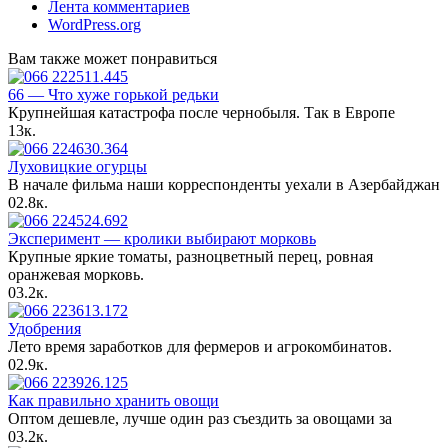
Лента комментариев
WordPress.org
Вам также может понравиться
66 — Что хуже горькой редьки
Крупнейшая катастрофа после чернобыля. Так в Европе
1
3к.
Луховицкие огурцы
В начале фильма наши корреспонденты уехали в Азербайджан
0
2.8к.
Эксперимент — кролики выбирают морковь
Крупные яркие томаты, разноцветный перец, ровная
оранжевая морковь.
0
3.2к.
Удобрения
Лето время заработков для фермеров и агрокомбинатов.
0
2.9к.
Как правильно хранить овощи
Оптом дешевле, лучше один раз съездить за овощами за
0
3.2к.