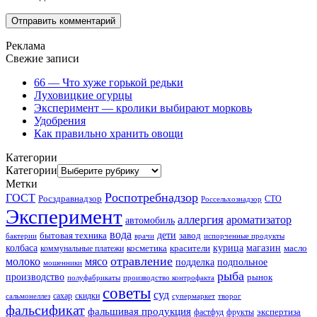
Реклама
Свежие записи
66 — Что хуже горькой редьки
Луховицкие огурцы
Эксперимент — кролики выбирают морковь
Удобрения
Как правильно хранить овощи
Категории
Категории
Метки
Роспотребнадзор
ГОСТ
Росздравнадзор
Россельхознадзор
СТО
Эксперимент
аллергия
ароматизатор
автомобиль
вода
дети
завод
бытовая техника
бактерии
врачи
испорченные продукты
колбаса
красители
курица
магазин
коммунальные платежи
косметика
масло
отравление
молоко
мясо
подделка
подпольное
мошенники
рыба
производство
рынок
полуфабрикаты
производство контрофакта
советы
суд
скидки
сальмонеллез
сахар
супермаркет
творог
фальсификат
фальшивая продукция
фастфуд
экспертиза
фрукты