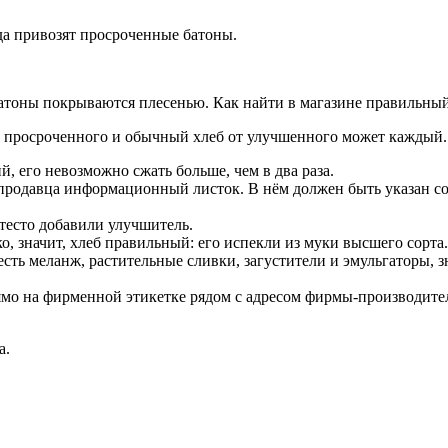
юда привозят просроченные батоны.
батоны покрываются плесенью. Как найти в магазине правильный
т просроченного и обычный хлеб от улучшенного может каждый.
, его невозможно сжать больше, чем в два раза.
продавца информационный листок. В нём должен быть указан соста
в тесто добавили улучшитель.
ко, значит, хлеб правильный: его испекли из муки высшего сорта
 есть меланж, растительные сливки, загустители и эмульгаторы,
ямо на фирменной этикетке рядом с адресом фирмы-производител
а.