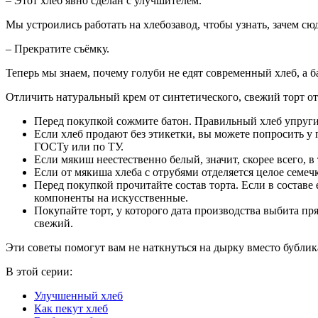
– Этот хлеб явно сделан с улучшителем.
Мы устроились работать на хлебозавод, чтобы узнать, зачем с
– Прекратите съёмку.
Теперь мы знаем, почему голуби не едят современный хлеб, а 
Отличить натуральный крем от синтетического, свежий торт о
Перед покупкой сожмите батон. Правильный хлеб упругий
Если хлеб продают без этикетки, вы можете попросить у 
ГОСТу или по ТУ.
Если мякиш неестественно белый, значит, скорее всего, 
Если от мякиша хлеба с отрубями отделяется целое семеч
Перед покупкой прочитайте состав торта. Если в составе
компоненты на искусственные.
Покупайте торт, у которого дата производства выбита пр
свежий.
Эти советы помогут вам не наткнуться на дырку вместо бублик
В этой серии:
Улучшенный хлеб
Как пекут хлеб