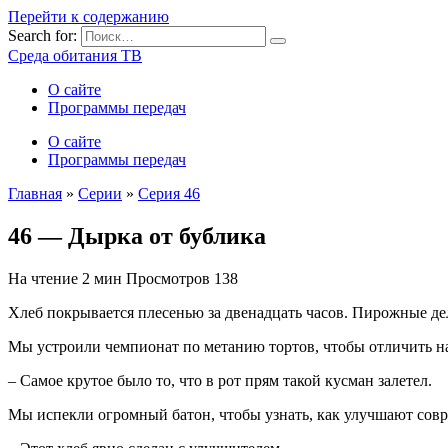
Перейти к содержанию
Search for:
Среда обитания ТВ
О сайте
Программы передач
О сайте
Программы передач
Главная
»
Серии
»
Серия 46
46 — Дырка от бублика
На чтение
2 мин
Просмотров
138
Хлеб покрывается плесенью за двенадцать часов. Пирожные де
Мы устроили чемпионат по метанию тортов, чтобы отличить н
– Самое крутое было то, что в рот прям такой кусман залетел.
Мы испекли огромный батон, чтобы узнать, как улучшают сов