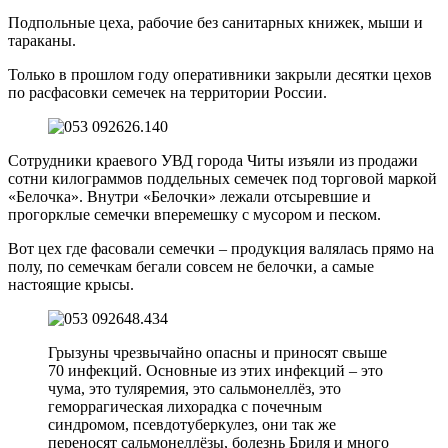
Подпольные цеха, рабочие без санитарных книжек, мыши и
тараканы.
Только в прошлом году оперативники закрыли десятки цехов
по расфасовки семечек на территории России.
Сотрудники краевого УВД города Читы изъяли из продажи
сотни килограммов поддельных семечек под торговой маркой
«Белочка». Внутри «Белочки» лежали отсыревшие и
прогорклые семечки вперемешку с мусором и песком.
Вот цех где фасовали семечки – продукция валялась прямо на
полу, по семечкам бегали совсем не белочки, а самые
настоящие крысы.
Грызуны чрезвычайно опасны и приносят свыше
70 инфекций. Основные из этих инфекций – это
чума, это туляремия, это сальмонеллёз, это
геморрагическая лихорадка с почечным
синдромом, псевдотуберкулез, они так же
переносят сальмонеллёзы, болезнь Бриля и много