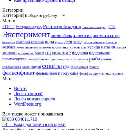
Как правильно хранить овощи
Категории
Категории
Метки
Роспотребнадзор
ГОСТ
Росздравнадзор
Россельхознадзор
СТО
Эксперимент
аллергия
ароматизатор
автомобиль
вода
дети
завод
бытовая техника
бактерии
врачи
испорченные продукты
колбаса
красители
курица
магазин
коммунальные платежи
косметика
масло
отравление
молоко
мясо
подделка
подпольное
мошенники
рыба
производство
рынок
полуфабрикаты
производство контрофакта
советы
суд
скидки
сальмонеллез
сахар
супермаркет
творог
фальсификат
фальшивая продукция
фастфуд
экспертиза
фрукты
Мета
Войти
Лента записей
Лента комментариев
WordPress.org
Вам также может понравиться
53 — Кому достанется на орехи
Джанк-фуд – модное слово, в переводе с английского