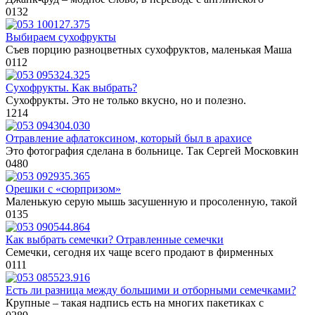
0
132
Выбираем сухофрукты
Съев порцию разноцветных сухофруктов, маленькая Маша
0
112
Сухофрукты. Как выбрать?
Сухофрукты. Это не только вкусно, но и полезно.
1
214
Отравление афлатоксином, который был в арахисе
Это фотография сделана в больнице. Так Сергей Московкин
0
480
Орешки с «сюрпризом»
Маленькую серую мышь засушенную и просоленную, такой
0
135
Как выбрать семечки? Отравленные семечки
Семечки, сегодня их чаще всего продают в фирменных
0
111
Есть ли разница между большими и отборными семечками?
Крупные – такая надпись есть на многих пакетиках с