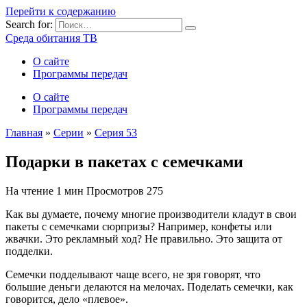
Перейти к содержанию
Search for:
Среда обитания ТВ
О сайте
Программы передач
О сайте
Программы передач
Главная
»
Серии
»
Серия 53
Подарки в пакетах с семечками
На чтение
1 мин
Просмотров
275
Как вы думаете, почему многие производители кладут в свои
пакеты с семечками сюрпризы? Например, конфеты или
жвачки. Это рекламный ход? Не правильно. Это защита от
подделки.
Семечки подделывают чаще всего, не зря говорят, что
большие деньги делаются на мелочах. Поделать семечки, как
говорится, дело «плевое».