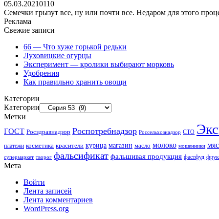
05.03.2021
0
110
Семечки грызут все, ну или почти все. Недаром для этого про
Реклама
Свежие записи
66 — Что хуже горькой редьки
Луховицкие огурцы
Эксперимент — кролики выбирают морковь
Удобрения
Как правильно хранить овощи
Категории
Категории
Метки
Экс
Роспотребнадзор
ГОСТ
Росздравнадзор
Россельхознадзор
СТО
молоко
мяс
красители
курица
магазин
платежи
косметика
масло
мошенники
фальсификат
фальшивая продукция
фастфуд
фрук
супермаркет
творог
Мета
Войти
Лента записей
Лента комментариев
WordPress.org