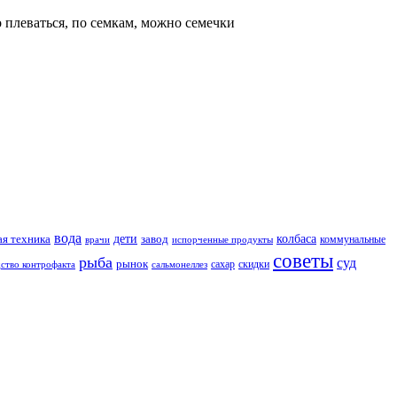
о плеваться, по семкам, можно семечки
вода
дети
завод
колбаса
я техника
коммунальные
врачи
испорченные продукты
советы
рыба
суд
рынок
скидки
сальмонеллез
сахар
ство контрофакта