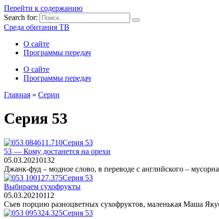
Перейти к содержанию
Search for:
Среда обитания ТВ
О сайте
Программы передач
О сайте
Программы передач
Главная
»
Серии
Серия 53
Серия 53
53 — Кому достанется на орехи
05.03.2021
0
132
Джанк-фуд – модное слово, в переводе с английского – мусорна
Серия 53
Выбираем сухофрукты
05.03.2021
0
112
Съев порцию разноцветных сухофруктов, маленькая Маша Яку
Серия 53