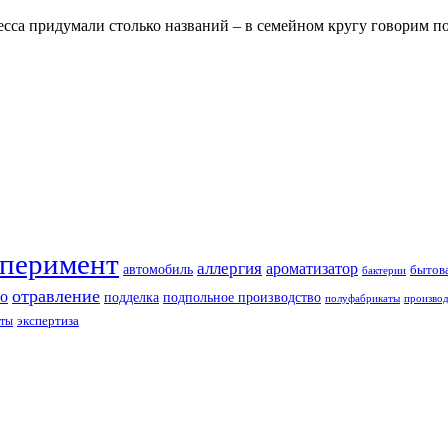
цесса придумали столько названий – в семейном кругу говорим п
перимент
аллергия
ароматизатор
автомобиль
бытова
бактерии
отравление
о
подделка
подпольное производство
полуфабрикаты
производ
экспертиза
ты