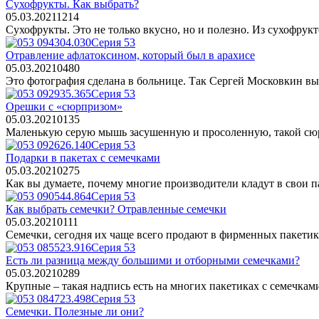
Сухофрукты. Как выбрать?
05.03.2021
1
214
Сухофрукты. Это не только вкусно, но и полезно. Из сухофрукт
Серия 53
Отравление афлатоксином, который был в арахисе
05.03.2021
0
480
Это фотография сделана в больнице. Так Сергей Московкин выгл
Серия 53
Орешки с «сюрпризом»
05.03.2021
0
135
Маленькую серую мышь засушенную и просоленную, такой сюр
Серия 53
Подарки в пакетах с семечками
05.03.2021
0
275
Как вы думаете, почему многие производители кладут в свои 
Серия 53
Как выбрать семечки? Отравленные семечки
05.03.2021
0
111
Семечки, сегодня их чаще всего продают в фирменных пакетик
Серия 53
Есть ли разница между большими и отборными семечками?
05.03.2021
0
289
Крупные – такая надпись есть на многих пакетиках с семечка
Серия 53
Семечки. Полезные ли они?