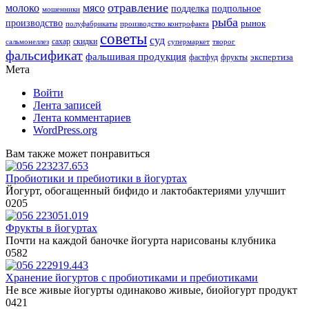
отравление
молоко
мясо
подделка
подпольное
мошенники
рыба
производство
рынок
полуфабрикаты
производство контрофакта
советы
суд
скидки
сальмонеллез
сахар
супермаркет
творог
фальсификат
фальшивая продукция
фастфуд
экспертиза
фрукты
Мета
Войти
Лента записей
Лента комментариев
WordPress.org
Вам также может понравиться
Пробиотики и пребиотики в йогуртах
Йогурт, обогащенный бифидо и лактобактериями улучшит
0
205
Фрукты в йогуртах
Почти на каждой баночке йогурта нарисованы клубника
0
582
Хранение йогуртов с пробиотиками и пребиотиками
Не все живые йогурты одинаково живые, биойогурт продукт
0
421