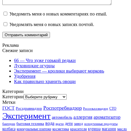
Уведомить меня о новых комментариях по email.
Уведомлять меня о новых записях почтой.
Реклама
Свежие записи
66 — Что хуже горькой редьки
Луховицкие огурцы
Эксперимент — кролики выбирают морковь
Удобрения
Как правильно хранить овощи
Категории
Категории
Метки
Роспотребнадзор
ГОСТ
Росздравнадзор
Россельхознадзор
СТО
Эксперимент
аллергия
ароматизатор
автомобиль
вода
дети
завод
бытовая техника
бактерии
врачи
испорченные продукты
колбаса
красители
курица
магазин
коммунальные платежи
косметика
масло