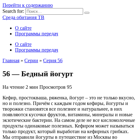
Перейти к содержанию
Search for:
Среда обитания ТВ
О сайте
Программы передач
О сайте
Программы передач
Главная
»
Серии
»
Серия 56
56 — Бедный йогурт
На чтение
2 мин
Просмотров
95
Кефир, простокваша, ряженка, йогурт – это не только вкусно,
но и полезно. Причём с каждым годом кефиры, йогурты и
творожки становятся все полезнее и натуральнее, в них
появляются кусочки фруктов, витамины, минералы и новые
экзотические бактерии. На самом деле не все кисломолочные
продукты одинаковые полезных. Кефиром может называться
только продукт, который выработан на кефирных грибках.
Мы отправили йогурты в путешествие из Москвы во