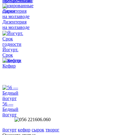
Просроченные
пребиотиками
глазированные
сырки
Дизентерия
на молзаводе
Йогурт.
Срок
годности
Кефир
56 —
Бедный
йогурт
йогурт
кефир
сырок
творог