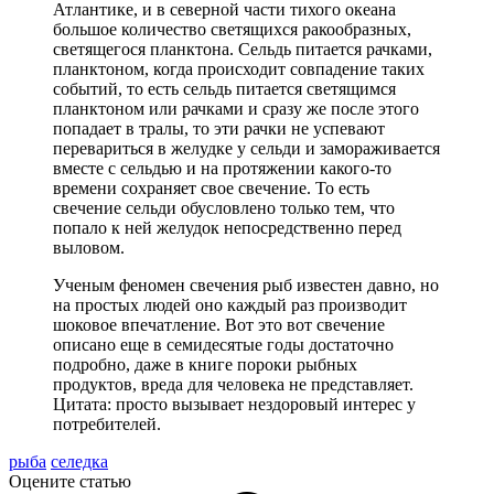
Атлантике, и в северной части тихого океана
большое количество светящихся ракообразных,
светящегося планктона. Сельдь питается рачками,
планктоном, когда происходит совпадение таких
событий, то есть сельдь питается светящимся
планктоном или рачками и сразу же после этого
попадает в тралы, то эти рачки не успевают
перевариться в желудке у сельди и замораживается
вместе с сельдью и на протяжении какого-то
времени сохраняет свое свечение. То есть
свечение сельди обусловлено только тем, что
попало к ней желудок непосредственно перед
выловом.
Ученым феномен свечения рыб известен давно, но
на простых людей оно каждый раз производит
шоковое впечатление. Вот это вот свечение
описано еще в семидесятые годы достаточно
подробно, даже в книге пороки рыбных
продуктов, вреда для человека не представляет.
Цитата: просто вызывает нездоровый интерес у
потребителей.
рыба
селедка
Оцените статью