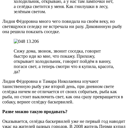
холодильник, открываю, а у нас там лампочки нет,
а селёдка светится у меня. Как гнилушки в лесу,
зелёным светом.
Лидия Фёдоровна много чего повидала на своём веку, но
светящуюся селедку не встречала ни разу. Диковинную рыбу
она решила показать соседке.
Сижу дома, звонок, звонит соседка, говорит
быстро иди ко мне, что покажу. Прихожу,
открывает холодильник, говорит пойдём в ванну,
погаси свет, а теперь смотри что я купила, красота,
да?
Лидия Фёдоровна и Тамара Николаевна изучают
таинственную рыбу уже второй день, при дневном свете
селёдка ничем не отличается от своих собратьев, рыба как
рыба, но стоит выключить свет, как она сразу превращается в
собаку, вернее селёдку баскервилей.
Разве можно такую продавать?
Оказывается, селёдка баскервилей уже не первый год наводит
ужас на жителей разных городов. В 2008 житель Перми купил