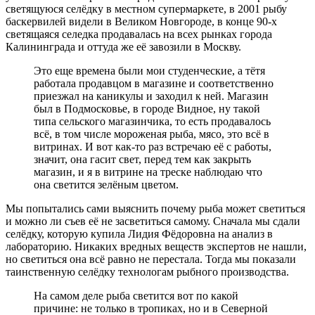
светящуюся селёдку в местном супермаркете, в 2001 рыбу
баскервилей видели в Великом Новгороде, в конце 90-х
светящаяся селедка продавалась на всех рынках города
Калининграда и оттуда же её завозили в Москву.
Это еще времена были мои студенческие, а тётя
работала продавцом в магазине и соответственно
приезжал на каникулы и заходил к ней. Магазин
был в Подмосковье, в городе Видное, ну такой
типа сельского магазинчика, то есть продавалось
всё, в том числе мороженая рыба, мясо, это всё в
витринах. И вот как-то раз встречаю её с работы,
значит, она гасит свет, перед тем как закрыть
магазин, и я в витрине на треске наблюдаю что
она светится зелёным цветом.
Мы попытались сами выяснить почему рыба может светиться
и можно ли съев её не засветиться самому. Сначала мы сдали
селёдку, которую купила Лидия Фёдоровна на анализ в
лабораторию. Никаких вредных веществ экспертов не нашли,
но светиться она всё равно не перестала. Тогда мы показали
таинственную селёдку технологам рыбного производства.
На самом деле рыба светится вот по какой
причине: не только в тропиках, но и в Северной