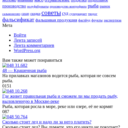
подделка
подпольное
мошенники
рыба
производство
рынок
полуфабрикаты
производство контрофакта
советы
суд
скидки
сальмонеллез
сахар
супермаркет
творог
фальсификат
фальшивая продукция
фастфуд
экспертиза
фрукты
Мета
Войти
Лента записей
Лента комментариев
WordPress.org
Вам также может понравиться
48 — Крашенная рыба
На прилавках магазинов водится рыба, которая не совсем
рыба.
0
151
Где живет правильная рыба и сможем ли мы продать рыбу,
выловленную в Москве-реке
Рыба, которая росла в море, реке или озере, её не кормят
0
87
Сколько стоит лед и надо ли за него платить?
Сколько стоит лед? Вы думаете, что его никто не покупает?