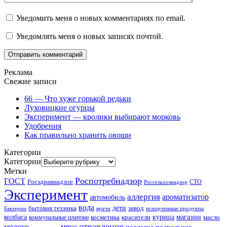
Уведомить меня о новых комментариях по email.
Уведомлять меня о новых записях почтой.
Реклама
Свежие записи
66 — Что хуже горькой редьки
Луховицкие огурцы
Эксперимент — кролики выбирают морковь
Удобрения
Как правильно хранить овощи
Категории
Категории
Метки
Роспотребнадзор
ГОСТ
Росздравнадзор
Россельхознадзор
СТО
Эксперимент
аллергия
ароматизатор
автомобиль
вода
дети
завод
бытовая техника
бактерии
врачи
испорченные продукты
колбаса
красители
курица
магазин
коммунальные платежи
косметика
масло
отравление
молоко
мясо