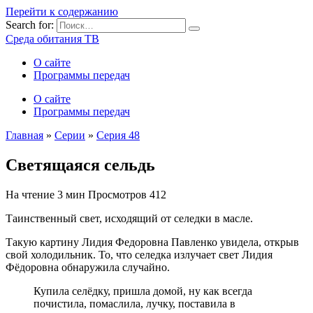
Перейти к содержанию
Search for:
Среда обитания ТВ
О сайте
Программы передач
О сайте
Программы передач
Главная
»
Серии
»
Серия 48
Светящаяся сельдь
На чтение
3 мин
Просмотров
412
Таинственный свет, исходящий от селедки в масле.
Такую картину Лидия Федоровна Павленко увидела, открыв
свой холодильник. То, что селедка излучает свет Лидия
Фёдоровна обнаружила случайно.
Купила селёдку, пришла домой, ну как всегда
почистила, помаслила, лучку, поставила в