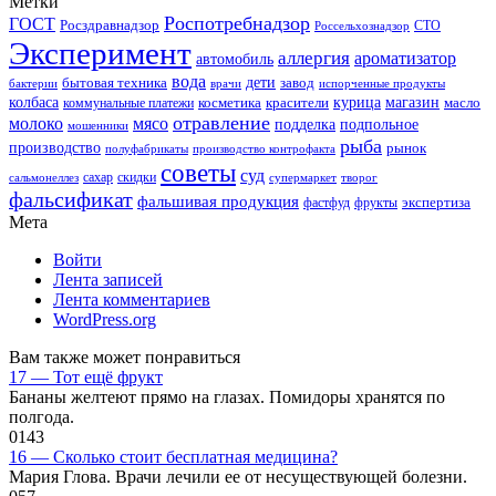
Метки
Роспотребнадзор
ГОСТ
Росздравнадзор
Россельхознадзор
СТО
Эксперимент
аллергия
ароматизатор
автомобиль
вода
дети
завод
бытовая техника
бактерии
врачи
испорченные продукты
колбаса
красители
курица
магазин
коммунальные платежи
косметика
масло
отравление
молоко
мясо
подделка
подпольное
мошенники
рыба
производство
рынок
полуфабрикаты
производство контрофакта
советы
суд
скидки
сальмонеллез
сахар
супермаркет
творог
фальсификат
фальшивая продукция
фастфуд
экспертиза
фрукты
Мета
Войти
Лента записей
Лента комментариев
WordPress.org
Вам также может понравиться
17 — Тот ещё фрукт
Бананы желтеют прямо на глазах. Помидоры хранятся по
полгода.
0
143
16 — Сколько стоит бесплатная медицина?
Мария Глова. Врачи лечили ее от несуществующей болезни.