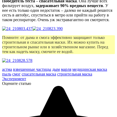
Победитель теста
–
спасательная маска
. Она лучше всех
фильтрует воздух,
задерживает 90% вредных веществ
. У
нее есть только один недостаток – далеко не каждый решится
сесть в автобус, спуститься в метро или прийти на работу в
таком респираторе. Очень уж экстравагантно он смотрится.
Помните: от дыма и смога эффективно защищают только
строительная и спасательная маски. Их можно купить на
строительном рынке или в хозяйственном магазине. Перед
тем как надеть маску, смочите ее водой.
астма
взвешенные частицы
дым
марля
медицинская маска
пыль
смог
спасательная маска
строительная маска
Эксперимент
Оцените статью