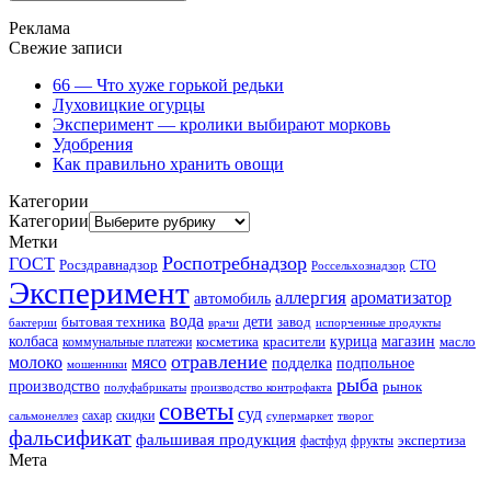
Реклама
Свежие записи
66 — Что хуже горькой редьки
Луховицкие огурцы
Эксперимент — кролики выбирают морковь
Удобрения
Как правильно хранить овощи
Категории
Категории
Метки
Роспотребнадзор
ГОСТ
Росздравнадзор
Россельхознадзор
СТО
Эксперимент
аллергия
ароматизатор
автомобиль
вода
дети
завод
бытовая техника
бактерии
врачи
испорченные продукты
колбаса
красители
курица
магазин
коммунальные платежи
косметика
масло
отравление
молоко
мясо
подделка
подпольное
мошенники
рыба
производство
рынок
полуфабрикаты
производство контрофакта
советы
суд
скидки
сальмонеллез
сахар
супермаркет
творог
фальсификат
фальшивая продукция
фастфуд
экспертиза
фрукты
Мета