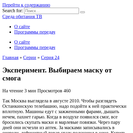
Перейти к содержанию
Search for:
Среда обитания ТВ
О сайте
Программы передач
О сайте
Программы передач
Главная
»
Серии
»
Серия 24
Эксперимент. Выбираем маску от
смога
На чтение
3 мин
Просмотров
460
Так Москва выглядела в августе 2010. Чтобы разглядеть
Останкинскую телебашню, надо подойти к ней практически
вплотную. Машины едут с зажженными фарами, дышать
нечем, пахнет гарью. Когда в воздухе появился смог, все
бросились скупать маски и марлевые повязки. Через пару
дней они исчезли из аптек. За масками записывались в
очереди, дефицитный товар сразу подскочил в цене. Купить