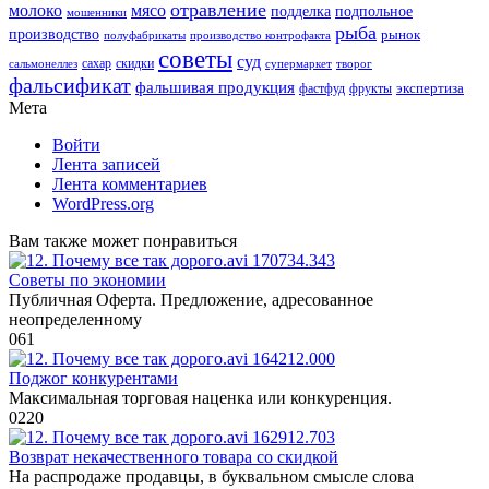
отравление
молоко
мясо
подделка
подпольное
мошенники
рыба
производство
рынок
полуфабрикаты
производство контрофакта
советы
суд
скидки
сальмонеллез
сахар
супермаркет
творог
фальсификат
фальшивая продукция
фастфуд
экспертиза
фрукты
Мета
Войти
Лента записей
Лента комментариев
WordPress.org
Вам также может понравиться
Советы по экономии
Публичная Оферта. Предложение, адресованное
неопределенному
0
61
Поджог конкурентами
Максимальная торговая наценка или конкуренция.
0
220
Возврат некачественного товара со скидкой
На распродаже продавцы, в буквальном смысле слова