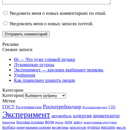
Уведомить меня о новых комментариях по email.
Уведомлять меня о новых записях почтой.
Реклама
Свежие записи
66 — Что хуже горькой редьки
Луховицкие огурцы
Эксперимент — кролики выбирают морковь
Удобрения
Как правильно хранить овощи
Категории
Категории
Метки
Роспотребнадзор
ГОСТ
Росздравнадзор
Россельхознадзор
СТО
Эксперимент
аллергия
ароматизатор
автомобиль
вода
дети
завод
бытовая техника
бактерии
врачи
испорченные продукты
колбаса
красители
курица
магазин
коммунальные платежи
косметика
масло