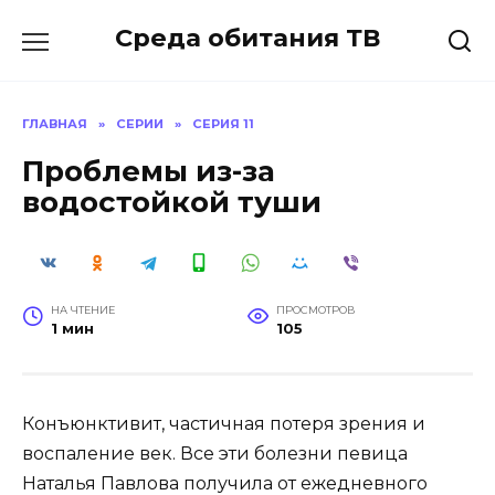
Перейти
Среда обитания ТВ
к
содержанию
ГЛАВНАЯ
»
СЕРИИ
»
СЕРИЯ 11
Проблемы из-за
водостойкой туши
НА ЧТЕНИЕ
ПРОСМОТРОВ
1 мин
105
Конъюнктивит, частичная потеря зрения и
воспаление век. Все эти болезни певица
Наталья Павлова получила от ежедневного