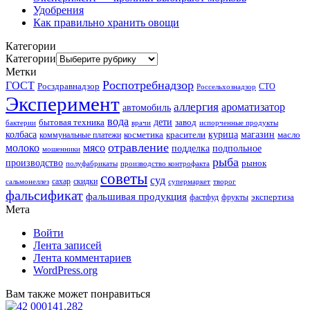
Удобрения
Как правильно хранить овощи
Категории
Категории
Метки
Роспотребнадзор
ГОСТ
Росздравнадзор
Россельхознадзор
СТО
Эксперимент
аллергия
ароматизатор
автомобиль
вода
дети
завод
бытовая техника
бактерии
врачи
испорченные продукты
колбаса
красители
курица
магазин
коммунальные платежи
косметика
масло
отравление
молоко
мясо
подделка
подпольное
мошенники
рыба
производство
рынок
полуфабрикаты
производство контрофакта
советы
суд
скидки
сальмонеллез
сахар
супермаркет
творог
фальсификат
фальшивая продукция
фастфуд
экспертиза
фрукты
Мета
Войти
Лента записей
Лента комментариев
WordPress.org
Вам также может понравиться