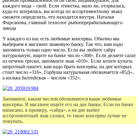
рыбной промышленности он свой, индивидуален, для
каждого вида – свой. Если этикетка, мало ли, оторвалась,
куда-то затерялась, вы всегда по ассортиментному знаку
сможете определить, что находится внутри.
Наталья
Фирсанова, главный технолог рыбоперерабатывающего
завода
У каждого из нас есть любимые консервы. Обычно мы
выбираем в магазине знакомую банку. Так что, вам надо
запомнить только одно число. Если вы любите сайру
натуральную, ищите на банке число «308». Если делаете салат
из печени трески, запомните знак «010». Если хотите купить
шпротный паштет, вам надо брать консервы, на дне которых
стоит число «316». Горбуша натуральная обозначается «85Д»,
а килька балтийская – числом «352».
Запомните, каким числом обозначаются ваши любимые
консервы. В магазине ищите его на дне банки. Если на банке
написано, к примеру, «сайра», а на дне выбит
ассортиментный знак салаки, то такие консервы лучше не
покупать.