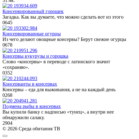
3
1.4к.
Консервированный горошек
Загадка. Как вы думаете, что можно сделать вот из этого
0
645
Консервированные огурцы
Из чего делают овощные консервы? Берут свежие огурцы
0
678
Консервы кукурузы и горошка
Слово «консервы» в переводе с латинского значит
«сохраняю».
0
352
Консерванты в консервах
Консервы – еда для выживания, а не на каждый день
0
268
Подмена рыбы в консервах
Вы купили банку с надписью «тунец», а внутри нее
обнаружили салаку.
2
904
© 2026 Среда обитания ТВ