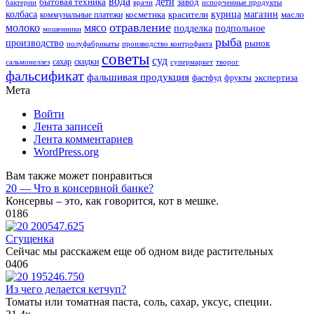
вода
дети
завод
бытовая техника
бактерии
врачи
испорченные продукты
колбаса
красители
курица
магазин
коммунальные платежи
косметика
масло
отравление
молоко
мясо
подделка
подпольное
мошенники
рыба
производство
рынок
полуфабрикаты
производство контрофакта
советы
суд
скидки
сальмонеллез
сахар
супермаркет
творог
фальсификат
фальшивая продукция
фастфуд
экспертиза
фрукты
Мета
Войти
Лента записей
Лента комментариев
WordPress.org
Вам также может понравиться
20 — Что в консервной банке?
Консервы – это, как говорится, кот в мешке.
0
186
Сгущенка
Сейчас мы расскажем еще об одном виде растительных
0
406
Из чего делается кетчуп?
Томаты или томатная паста, соль, сахар, уксус, специи.