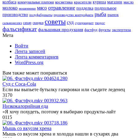
колбаса
красители
курица
магазин
коммунальные платежи
косметика
масло
отравление
молоко
мясо
подделка
подпольное
мошенники
рыба
производство
рынок
полуфабрикаты
производство контрофакта
советы
суд
скидки
сальмонеллез
сахар
супермаркет
творог
фальсификат
фальшивая продукция
фастфуд
экспертиза
фрукты
Мета
Войти
Лента записей
Лента комментариев
WordPress.org
Вам также может понравиться
Суд с Coca-Cola
Если вы выпьете бутылку газировки или съедите леденец
3
170
Низкокалорийная еда
«Я хочу похудеть, поэтому я выбираю продукты-лайт
0
115
Мышь со вкусом хрена
Мышь со вкусом хрена и холодца нашли в сухарях два