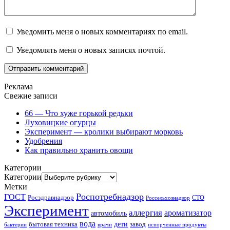
Уведомить меня о новых комментариях по email.
Уведомлять меня о новых записях почтой.
Реклама
Свежие записи
66 — Что хуже горькой редьки
Луховицкие огурцы
Эксперимент — кролики выбирают морковь
Удобрения
Как правильно хранить овощи
Категории
Категории
Метки
Роспотребнадзор
ГОСТ
Росздравнадзор
Россельхознадзор
СТО
Эксперимент
аллергия
ароматизатор
автомобиль
вода
дети
завод
бытовая техника
бактерии
врачи
испорченные продукты