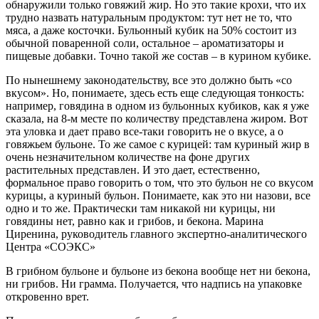
обнаружили только говяжий жир. Но это такие крохи, что их
трудно назвать натуральным продуктом: тут нет не то, что
мяса, а даже косточки. Бульонный кубик на 50% состоит из
обычной поваренной соли, остальное – ароматизаторы и
пищевые добавки. Точно такой же состав – в курином кубике.
По нынешнему законодательству, все это должно быть «со
вкусом». Но, понимаете, здесь есть еще следующая тонкость:
например, говядина в одном из бульонных кубиков, как я уже
сказала, на 8-м месте по количеству представлена жиром. Вот
эта уловка и дает право все-таки говорить не о вкусе, а о
говяжьем бульоне. То же самое с курицей: там куриный жир в
очень незначительном количестве на фоне других
растительных представлен. И это дает, естественно,
формальное право говорить о том, что это бульон не со вкусом
курицы, а куриный бульон. Понимаете, как это ни назови, все
одно и то же. Практически там никакой ни курицы, ни
говядины нет, равно как и грибов, и бекона.
Марина
Циренина, руководитель главного экспертно-аналитического
Центра «СОЭКС»
В грибном бульоне и бульоне из бекона вообще нет ни бекона,
ни грибов. Ни грамма. Получается, что надпись на упаковке
откровенно врет.