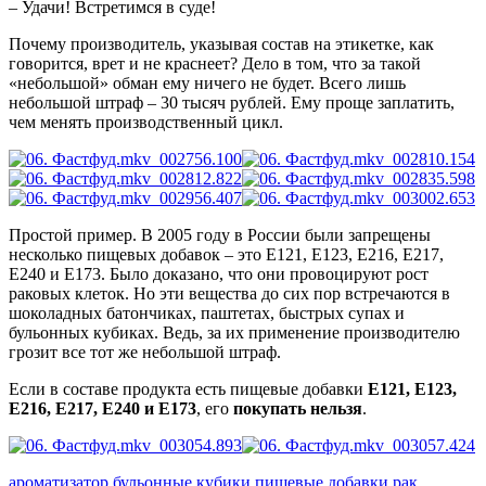
– Удачи! Встретимся в суде!
Почему производитель, указывая состав на этикетке, как
говорится, врет и не краснеет? Дело в том, что за такой
«небольшой» обман ему ничего не будет. Всего лишь
небольшой штраф – 30 тысяч рублей. Ему проще заплатить,
чем менять производственный цикл.
Простой пример. В 2005 году в России были запрещены
несколько пищевых добавок – это Е121, Е123, Е216, Е217,
Е240 и Е173. Было доказано, что они провоцируют рост
раковых клеток. Но эти вещества до сих пор встречаются в
шоколадных батончиках, паштетах, быстрых супах и
бульонных кубиках. Ведь, за их применение производителю
грозит все тот же небольшой штраф.
Если в составе продукта есть пищевые добавки
Е121, Е123,
Е216, Е217, Е240 и Е173
, его
покупать нельзя
.
ароматизатор
бульонные кубики
пищевые добавки
рак