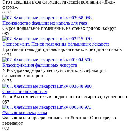
Это парадный вход фармацевтической компании «Джи-
фарма».
0
174
Производство фальшивых капель для глаз
Сырое подвальное помещение, на стенах грибок, вокруг
0
85
Эксперимент. Поиск появления фальшивых лекарств
Производитель, дистрибьютор, оптовик, еще один оптовик
0
131
Классификация фальшивых лекарств
У Росздравнадзора существует своя классификация
фальшивых лекарств.
0
175
Советы по лекарствам
Если Вы сомневаетесь в подлинности лекарства, купленного
0
57
Фальшивые лекарства
Фальшивые и просроченные антибиотики. Они нередко
вызывают
0
72