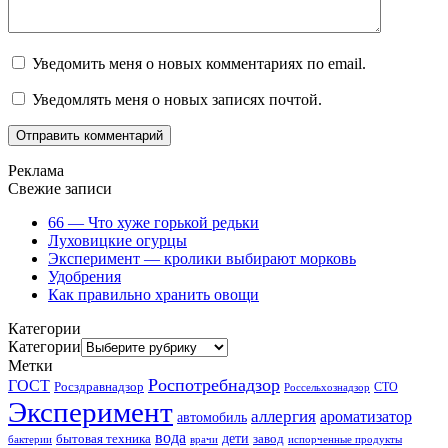
Уведомить меня о новых комментариях по email.
Уведомлять меня о новых записях почтой.
Реклама
Свежие записи
66 — Что хуже горькой редьки
Луховицкие огурцы
Эксперимент — кролики выбирают морковь
Удобрения
Как правильно хранить овощи
Категории
Категории
Метки
Роспотребнадзор
ГОСТ
Росздравнадзор
Россельхознадзор
СТО
Эксперимент
аллергия
ароматизатор
автомобиль
вода
дети
завод
бытовая техника
бактерии
врачи
испорченные продукты