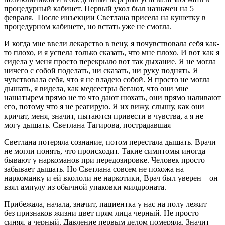
процедурный кабинет. Первый укол был назначен на 5
февраля. После инъекции Светлана присела на кушетку в
процедурном кабинете, но встать уже не смогла.
И когда мне ввели лекарство в вену, я почувствовала себя как-
то плохо, и я успела только сказать, что мне плохо. И вот как я
сидела у меня просто перекрыло вот так дыхание. Я не могла
ничего с собой поделать, ни сказать, ни руку поднять. Я
чувствовала себя, что я не владею собой. Я просто не могла
дышать, я видела, как медсестры бегают, что они мне
нашатырем прямо не то что дают нюхать, они прямо наливают
его, потому что я не реагирую. Я их вижу, слышу, как они
кричат, меня, значит, пытаются привести в чувства, а я не
могу дышать.
Светлана Тагирова, пострадавшая
Светлана потеряла сознание, потом перестала дышать. Врачи
не могли понять, что происходит. Такие симптомы иногда
бывают у наркоманов при передозировке. Человек просто
забывает дышать. Но Светлана совсем не похожа на
наркоманку и ей вкололи не наркотики, Врач был уверен – он
взял ампулу из обычной упаковки милдроната.
Прибежала, начала, значит, пациентка у нас на полу лежит
без признаков жизни цвет прям лица черный. Не просто
синяя, а черный. Давление первым делом померяла. Значит