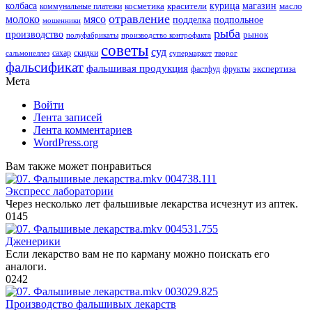
колбаса
красители
курица
магазин
коммунальные платежи
косметика
масло
отравление
молоко
мясо
подделка
подпольное
мошенники
рыба
производство
рынок
полуфабрикаты
производство контрофакта
советы
суд
скидки
сальмонеллез
сахар
супермаркет
творог
фальсификат
фальшивая продукция
фастфуд
экспертиза
фрукты
Мета
Войти
Лента записей
Лента комментариев
WordPress.org
Вам также может понравиться
Экспресс лаборатории
Через несколько лет фальшивые лекарства исчезнут из аптек.
0
145
Дженерики
Если лекарство вам не по карману можно поискать его
аналоги.
0
242
Производство фальшивых лекарств