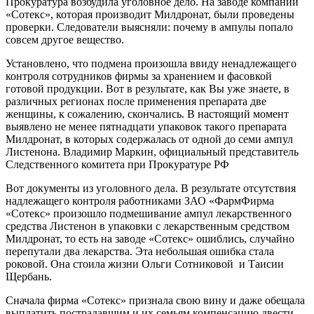
Прокуратура возбудила уголовное дело. На заводе компании
«Сотекс», которая производит Милдронат, были проведены
проверки. Следователи выясняли: почему в ампулы попало
совсем другое вещество.
Установлено, что подмена произошла ввиду ненадлежащего
контроля сотрудников фирмы за хранением и фасовкой
готовой продукции. Вот в результате, как Вы уже знаете, в
различных регионах после применения препарата две
женщины, к сожалению, скончались. В настоящий момент
выявлено не менее пятнадцати упаковок такого препарата
Милдронат, в которых содержалась от одной до семи ампул
Листенона.
Владимир Маркин, официальный представитель
Следственного комитета при Прокуратуре РФ
Вот документы из уголовного дела. В результате отсутствия
надлежащего контроля работниками ЗАО «ФармФирма
«Сотекс» произошло подмешивание ампул лекарственного
средства Листенон в упаковки с лекарственным средством
Милдронат, то есть на заводе «Сотекс» ошиблись, случайно
перепутали два лекарства. Эта небольшая ошибка стала
роковой. Она стоила жизни Ольги Сотниковой и Таисии
Щербань.
Сначала фирма «Сотекс» признала свою вину и даже обещала
выплатить пострадавшим и их семьям компенсацию двести