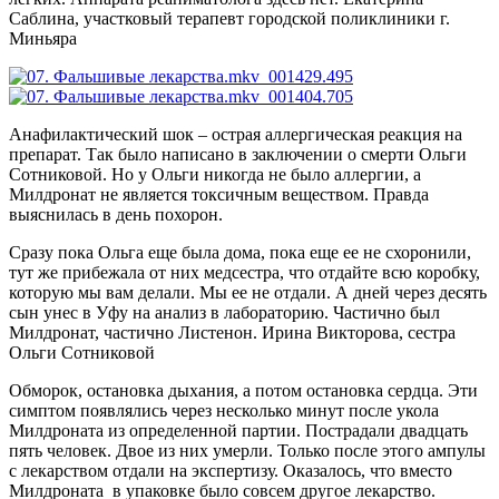
Саблина, участковый терапевт городской поликлиники г.
Миньяра
Анафилактический шок – острая аллергическая реакция на
препарат. Так было написано в заключении о смерти Ольги
Сотниковой. Но у Ольги никогда не было аллергии, а
Милдронат не является токсичным веществом. Правда
выяснилась в день похорон.
Сразу пока Ольга еще была дома, пока еще ее не схоронили,
тут же прибежала от них медсестра, что отдайте всю коробку,
которую мы вам делали. Мы ее не отдали. А дней через десять
сын унес в Уфу на анализ в лабораторию. Частично был
Милдронат, частично Листенон.
Ирина Викторова, сестра
Ольги Сотниковой
Обморок, остановка дыхания, а потом остановка сердца. Эти
симптом появлялись через несколько минут после укола
Милдроната из определенной партии. Пострадали двадцать
пять человек. Двое из них умерли. Только после этого ампулы
с лекарством отдали на экспертизу. Оказалось, что вместо
Милдроната в упаковке было совсем другое лекарство.