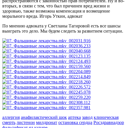
распространяются с законностью прав потребителей. Ну и во-
вторых, в связи с тем, что был причинен вред жизни и
здоровью, также возможна компенсация и возмещение
морального вреда.
Игорь Уткин, адвокат
По мнению адвоката у Светланы Тагировой есть все шансы
выиграть это дело. Мы будем следить за развитием ситуации.
аллергия
анафилактический шок
аптека
завод
клиническая
смерть
листенон
милдронат
остановка сердца
Росздравнадзор
фальсификат
яд кураре