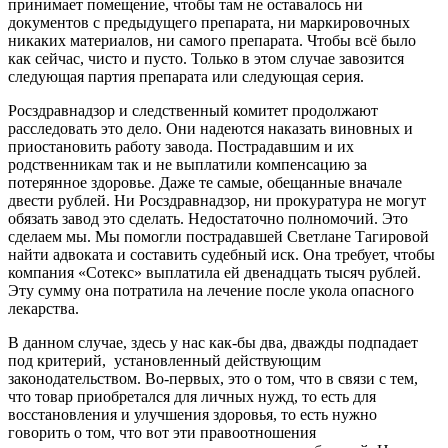
принимает помещение, чтобы там не оставалось ни
документов с предыдущего препарата, ни маркировочных
никаких материалов, ни самого препарата. Чтобы всё было
как сейчас, чисто и пусто. Только в этом случае завозится
следующая партия препарата или следующая серия.
Росздравнадзор и следственный комитет продолжают
расследовать это дело. Они надеются наказать виновных и
приостановить работу завода. Пострадавшим и их
родственникам так и не выплатили компенсацию за
потерянное здоровье. Даже те самые, обещанные вначале
двести рублей. Ни Росздравнадзор, ни прокуратура не могут
обязать завод это сделать. Недостаточно полномочий. Это
сделаем мы. Мы помогли пострадавшей Светлане Тагировой
найти адвоката и составить судебный иск. Она требует, чтобы
компания «Сотекс» выплатила ей двенадцать тысяч рублей.
Эту сумму она потратила на лечение после укола опасного
лекарства.
В данном случае, здесь у нас как-бы два, дважды подпадает
под критерий, установленный действующим
законодательством. Во-первых, это о том, что в связи с тем,
что товар приобретался для личных нужд, то есть для
восстановления и улучшения здоровья, то есть нужно
говорить о том, что вот эти правоотношения