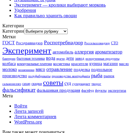
Эксперимент — кролики выбирают морковь
Удобрения
Как правильно хранить овощи
Категории
Категории
Метки
Роспотребнадзор
ГОСТ
Росздравнадзор
Россельхознадзор
СТО
Эксперимент
аллергия
ароматизатор
автомобиль
вода
дети
завод
бытовая техника
бактерии
врачи
испорченные продукты
колбаса
красители
курица
магазин
коммунальные платежи
косметика
масло
отравление
молоко
мясо
подделка
подпольное
мошенники
рыба
производство
рынок
полуфабрикаты
производство контрофакта
советы
суд
скидки
сальмонеллез
сахар
супермаркет
творог
фальсификат
фальшивая продукция
фастфуд
экспертиза
фрукты
Мета
Войти
Лента записей
Лента комментариев
WordPress.org
Вам также может понравиться