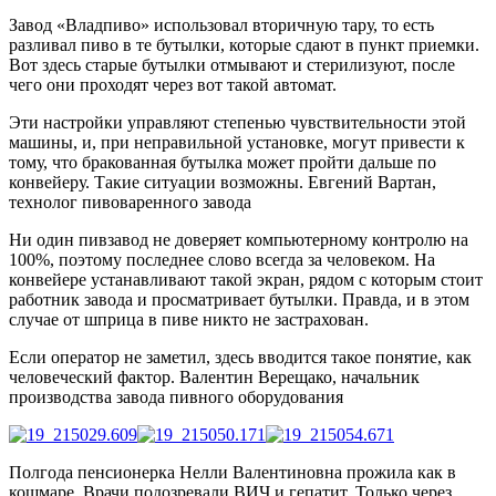
Завод «Владпиво» использовал вторичную тару, то есть
разливал пиво в те бутылки, которые сдают в пункт приемки.
Вот здесь старые бутылки отмывают и стерилизуют, после
чего они проходят через вот такой автомат.
Эти настройки управляют степенью чувствительности этой
машины, и, при неправильной установке, могут привести к
тому, что бракованная бутылка может пройти дальше по
конвейеру. Такие ситуации возможны.
Евгений Вартан,
технолог пивоваренного завода
Ни один пивзавод не доверяет компьютерному контролю на
100%, поэтому последнее слово всегда за человеком. На
конвейере устанавливают такой экран, рядом с которым стоит
работник завода и просматривает бутылки. Правда, и в этом
случае от шприца в пиве никто не застрахован.
Если оператор не заметил, здесь вводится такое понятие, как
человеческий фактор.
Валентин Верещако, начальник
производства завода пивного оборудования
Полгода пенсионерка Нелли Валентиновна прожила как в
кошмаре. Врачи подозревали ВИЧ и гепатит. Только через