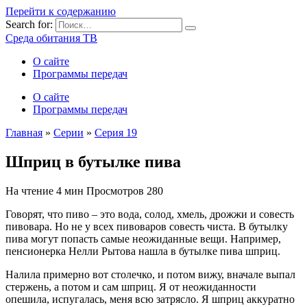
Перейти к содержанию
Search for:
Среда обитания ТВ
О сайте
Программы передач
О сайте
Программы передач
Главная
»
Серии
»
Серия 19
Шприц в бутылке пива
На чтение
4 мин
Просмотров
280
Говорят, что пиво – это вода, солод, хмель, дрожжи и совесть
пивовара. Но не у всех пивоваров совесть чиста. В бутылку
пива могут попасть самые неожиданные вещи. Например,
пенсионерка Нелли Рытова нашла в бутылке пива шприц.
Налила примерно вот столечко, и потом вижу, вначале выпал
стержень, а потом и сам шприц. Я от неожиданности
опешила, испугалась, меня всю затрясло. Я шприц аккуратно