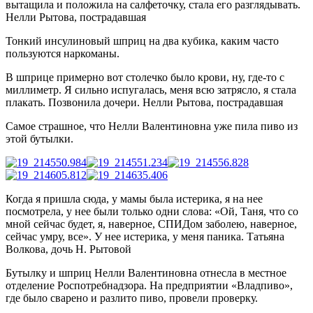
вытащила и положила на салфеточку, стала его разглядывать.
Нелли Рытова, пострадавшая
Тонкий инсулиновый шприц на два кубика, каким часто
пользуются наркоманы.
В шприце примерно вот столечко было крови, ну, где-то с
миллиметр. Я сильно испугалась, меня всю затрясло, я стала
плакать. Позвонила дочери.
Нелли Рытова, пострадавшая
Самое страшное, что Нелли Валентиновна уже пила пиво из
этой бутылки.
Когда я пришла сюда, у мамы была истерика, я на нее
посмотрела, у нее были только одни слова: «Ой, Таня, что со
мной сейчас будет, я, наверное, СПИДом заболею, наверное,
сейчас умру, все». У нее истерика, у меня паника.
Татьяна
Волкова, дочь Н. Рытовой
Бутылку и шприц Нелли Валентиновна отнесла в местное
отделение Роспотребнадзора. На предприятии «Владпиво»,
где было сварено и разлито пиво, провели проверку.