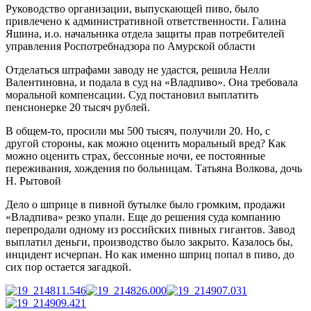
Руководство организации, выпускающей пиво, было
привлечено к административной ответственности.
Галина
Яшина, и.о. начальника отдела защиты прав потребителей
управления Роспотребнадзора по Амурской области
Отделаться штрафами заводу не удастся, решила Нелли
Валентиновна, и подала в суд на «Владпиво». Она требовала
моральной компенсации. Суд постановил выплатить
пенсионерке 20 тысяч рублей.
В общем-то, просили мы 500 тысяч, получили 20. Но, с
другой стороны, как можно оценить моральный вред? Как
можно оценить страх, бессонные ночи, ее постоянные
переживания, хождения по больницам.
Татьяна Волкова, дочь
Н. Рытовой
Дело о шприце в пивной бутылке было громким, продажи
«Владпива» резко упали. Еще до решения суда компанию
перепродали одному из российских пивных гигантов. Завод
выплатил деньги, производство было закрыто. Казалось бы,
инцидент исчерпан. Но как именно шприц попал в пиво, до
сих пор остается загадкой.