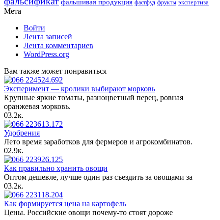
фальсификат
фальшивая продукция
фастфуд
экспертиза
фрукты
Мета
Войти
Лента записей
Лента комментариев
WordPress.org
Вам также может понравиться
Эксперимент — кролики выбирают морковь
Крупные яркие томаты, разноцветный перец, ровная
оранжевая морковь.
0
3.2к.
Удобрения
Лето время заработков для фермеров и агрокомбинатов.
0
2.9к.
Как правильно хранить овощи
Оптом дешевле, лучше один раз съездить за овощами за
0
3.2к.
Как формируется цена на картофель
Цены. Российские овощи почему-то стоят дороже