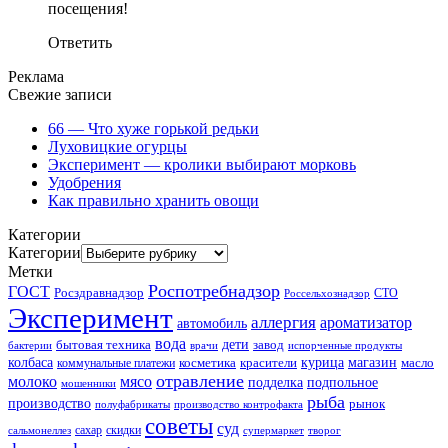
посещения!
Ответить
Реклама
Свежие записи
66 — Что хуже горькой редьки
Луховицкие огурцы
Эксперимент — кролики выбирают морковь
Удобрения
Как правильно хранить овощи
Категории
Категории
Метки
Роспотребнадзор
ГОСТ
Росздравнадзор
Россельхознадзор
СТО
Эксперимент
аллергия
ароматизатор
автомобиль
вода
дети
завод
бытовая техника
бактерии
врачи
испорченные продукты
колбаса
красители
курица
магазин
коммунальные платежи
косметика
масло
отравление
молоко
мясо
подделка
подпольное
мошенники
рыба
производство
рынок
полуфабрикаты
производство контрофакта
советы
суд
скидки
сальмонеллез
сахар
супермаркет
творог