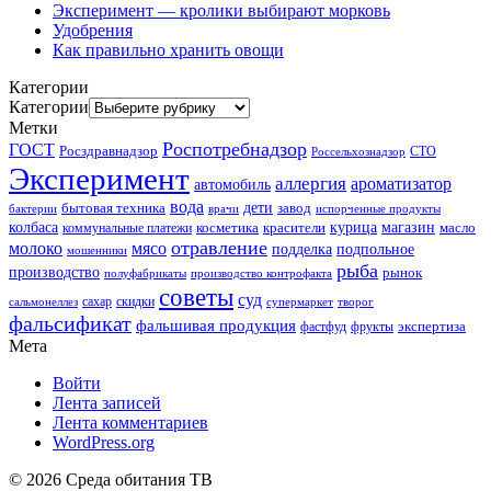
Эксперимент — кролики выбирают морковь
Удобрения
Как правильно хранить овощи
Категории
Категории
Метки
Роспотребнадзор
ГОСТ
Росздравнадзор
Россельхознадзор
СТО
Эксперимент
аллергия
ароматизатор
автомобиль
вода
дети
завод
бытовая техника
бактерии
врачи
испорченные продукты
колбаса
красители
курица
магазин
коммунальные платежи
косметика
масло
отравление
молоко
мясо
подделка
подпольное
мошенники
рыба
производство
рынок
полуфабрикаты
производство контрофакта
советы
суд
скидки
сальмонеллез
сахар
супермаркет
творог
фальсификат
фальшивая продукция
фастфуд
экспертиза
фрукты
Мета
Войти
Лента записей
Лента комментариев
WordPress.org
© 2026 Среда обитания ТВ