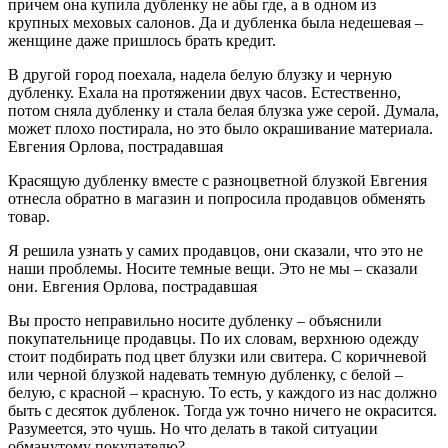
причем она купила дубленку не абы где, а в одном из
крупных меховых салонов. Да и дубленка была недешевая –
женщине даже пришлось брать кредит.
В другой город поехала, надела белую блузку и черную
дубленку. Ехала на протяжении двух часов. Естественно,
потом сняла дубленку и стала белая блузка уже серой. Думала,
может плохо постирала, но это было окрашивание материала.
Евгения Орлова, пострадавшая
Красящую дубленку вместе с разноцветной блузкой Евгения
отнесла обратно в магазин и попросила продавцов обменять
товар.
Я решила узнать у самих продавцов, они сказали, что это не
наши проблемы. Носите темные вещи. Это не мы – сказали
они.
Евгения Орлова, пострадавшая
Вы просто неправильно носите дубленку – объяснили
покупательнице продавцы. По их словам, верхнюю одежду
стоит подбирать под цвет блузки или свитера. С коричневой
или черной блузкой надевать темную дубленку, с белой –
белую, с красной – красную. То есть, у каждого из нас должно
быть с десяток дубленок. Тогда уж точно ничего не окрасится.
Разумеется, это чушь. Но что делать в такой ситуации
обманутому покупателю?