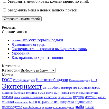
Уведомить меня о новых комментариях по email.
Уведомлять меня о новых записях почтой.
Реклама
Свежие записи
66 — Что хуже горькой редьки
Луховицкие огурцы
Эксперимент — кролики выбирают морковь
Удобрения
Как правильно хранить овощи
Категории
Категории
Метки
Роспотребнадзор
ГОСТ
Росздравнадзор
Россельхознадзор
СТО
Эксперимент
аллергия
ароматизатор
автомобиль
вода
дети
завод
бытовая техника
бактерии
врачи
испорченные продукты
колбаса
красители
курица
магазин
коммунальные платежи
косметика
масло
отравление
молоко
мясо
подделка
подпольное
мошенники
рыба
производство
рынок
полуфабрикаты
производство контрофакта