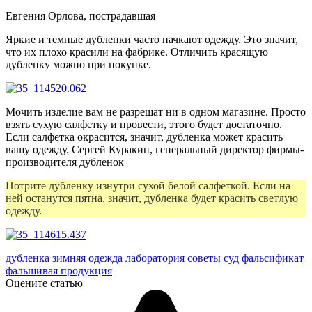
Евгения Орлова, пострадавшая
Яркие и темные дубленки часто пачкают одежду. Это значит,
что их плохо красили на фабрике. Отличить красящую
дубленку можно при покупке.
Мочить изделие вам не разрешат ни в одном магазине. Просто
взять сухую салфетку и провести, этого будет достаточно.
Если салфетка окрасится, значит, дубленка может красить
вашу одежду.
Сергей Куракин, генеральный директор фирмы-
производителя дубленок
Потрите дубленку изнутри сухой белой салфеткой. Если на
ней останутся пятна, значит, дубленка будет красить светлую
одежду.
дубленка
зимняя одежда
лаборатория
советы
суд
фальсификат
фальшивая продукция
Оцените статью