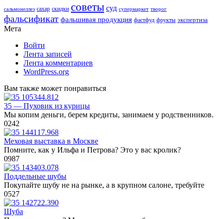
советы
суд
скидки
сальмонеллез
сахар
супермаркет
творог
фальсификат
фальшивая продукция
фастфуд
экспертиза
фрукты
Мета
Войти
Лента записей
Лента комментариев
WordPress.org
Вам также может понравиться
35 — Пуховик из курицы
Мы копим деньги, берем кредиты, занимаем у родственников.
0
242
Меховая выставка в Москве
Помните, как у Ильфа и Петрова? Это у вас кролик?
0
987
Поддельные шубы
Покупайте шубу не на рынке, а в крупном салоне, требуйте
0
527
Шуба