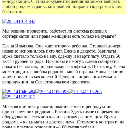
консультации. С этим документом женщина может выбрать
любой роддом страны, который ей понравится, и рожать там
бесплатно.
Мы решили проверить, работает ли система родовых
сертификатов или права женщины есть только на бумаге?
Елена Ильязова. Она ждет второго ребенка. Старшей дочери
недавно исполнилось пять лет. Елена в декрете. Зарплаты
мужа хватало только на еду, одежду и квартплату. Отдать 50
тысяч рублей за роды Ильязовы не могут. Елена собирается
рожать бесплатно, по родовому сертификату. По закону, Елена
может родить в любом роддоме нашей страны. Наша героиня
хочет попасть в московский Центр планирования семьи и
репродукции на Севастопольском проспекте.
Московский центр планирования семьи и репродукции –
один из лучших роддомов России. Здесь самое современное
оборудование, есть детская и взрослая реанимация. Врачи
роддома – кандидаты и доктора наук. Стоимость контракта на
роды в платном отделении – 100 тысяч рублей.