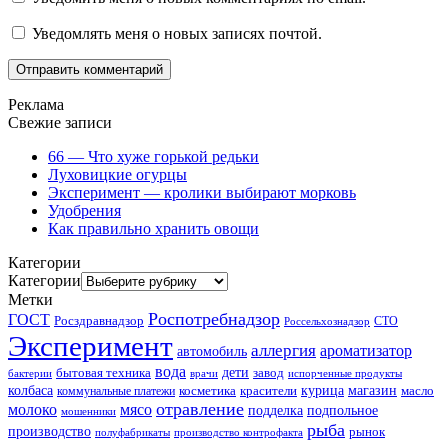
Уведомлять меня о новых записях почтой.
Реклама
Свежие записи
66 — Что хуже горькой редьки
Луховицкие огурцы
Эксперимент — кролики выбирают морковь
Удобрения
Как правильно хранить овощи
Категории
Категории
Метки
Роспотребнадзор
ГОСТ
Росздравнадзор
Россельхознадзор
СТО
Эксперимент
аллергия
ароматизатор
автомобиль
вода
дети
завод
бытовая техника
бактерии
врачи
испорченные продукты
колбаса
красители
курица
магазин
коммунальные платежи
косметика
масло
отравление
молоко
мясо
подделка
подпольное
мошенники
рыба
производство
рынок
полуфабрикаты
производство контрофакта