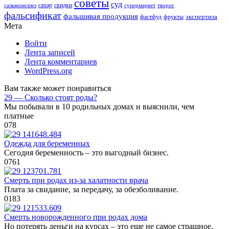
советы
суд
скидки
сальмонеллез
сахар
супермаркет
творог
фальсификат
фальшивая продукция
фастфуд
экспертиза
фрукты
Мета
Войти
Лента записей
Лента комментариев
WordPress.org
Вам также может понравиться
29 — Сколько стоят роды?
Мы побывали в 10 родильных домах и выяснили, чем
платные
0
78
Одежда для беременных
Сегодня беременность – это выгодный бизнес.
0
761
Смерть при родах из-за халатности врача
Плата за свидание, за передачу, за обезболивание.
0
183
Смерть новорожденного при родах дома
Но потерять деньги на курсах – это еще не самое страшное.