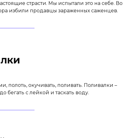
настоящие страсти. Мы испытали это на себе. Во
ора избили продавцы зараженных саженцев.
алки
и, полоть, окучивать, поливать. Поливалки –
о бегать с лейкой и таскать воду.