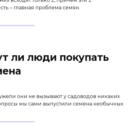
них всходят только 2, причем эти 2
сть – главная проблема семян.
ут ли люди покупать
мена
еужели они не вызывают у садоводов никаких
вопросы мы сами выпустили семена необычных