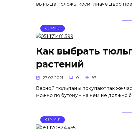
вынь да положь, коси, иначе двор пр
СЕРИЯ 51
Как выбрать тюль
растений
27.02.2021
0
97
Весной тюльпаны покупают так же ча
можно по бутону – на нем не должно 
СЕРИЯ 51