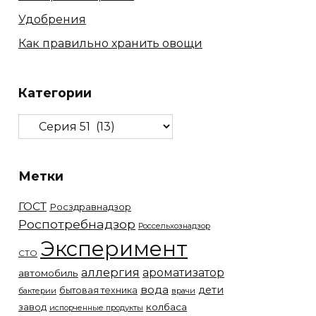
Удобрения
Как правильно хранить овощи
Категории
Категории
Метки
ГОСТ
Росздравнадзор
Роспотребнадзор
Россельхознадзор
Эксперимент
СТО
аллергия
ароматизатор
автомобиль
вода
дети
бытовая техника
бактерии
врачи
завод
колбаса
испорченные продукты