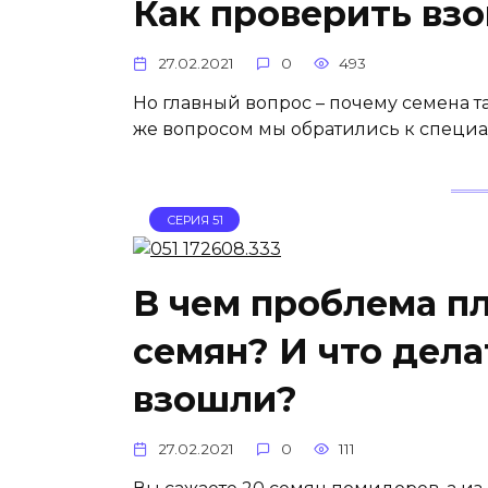
Как проверить взо
27.02.2021
0
493
Но главный вопрос – почему семена так
же вопросом мы обратились к специа
СЕРИЯ 51
В чем проблема п
семян? И что дела
взошли?
27.02.2021
0
111