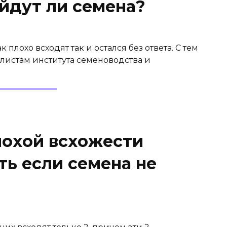
йдут ли семена?
 плохо всходят так и остался без ответа. С тем
листам института семеноводства и
лохой всхожести
ть если семена не