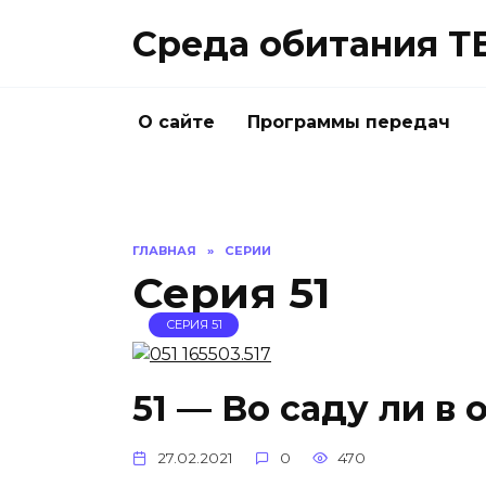
Перейти
Среда обитания Т
к
содержанию
О сайте
Программы передач
ГЛАВНАЯ
»
СЕРИИ
Серия 51
СЕРИЯ 51
51 — Во саду ли в 
27.02.2021
0
470