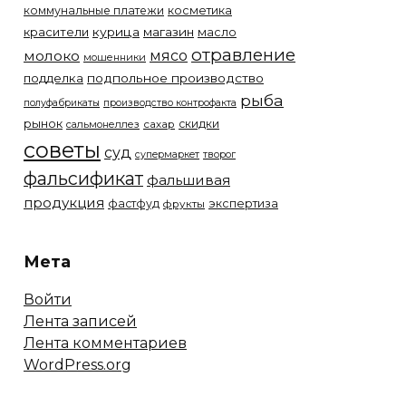
коммунальные платежи
косметика
красители
курица
магазин
масло
отравление
молоко
мясо
мошенники
подделка
подпольное производство
рыба
полуфабрикаты
производство контрофакта
рынок
скидки
сальмонеллез
сахар
советы
суд
супермаркет
творог
фальсификат
фальшивая
продукция
фастфуд
экспертиза
фрукты
Мета
Войти
Лента записей
Лента комментариев
WordPress.org