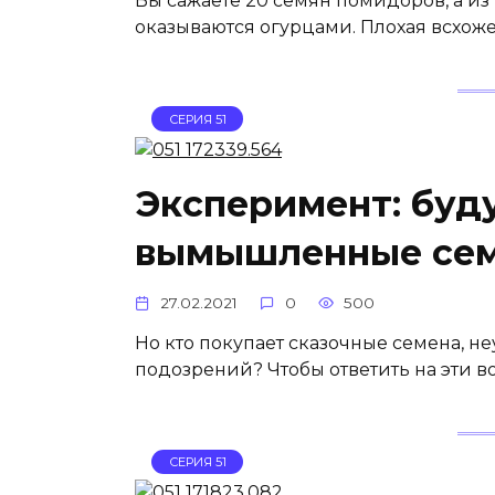
Вы сажаете 20 семян помидоров, а из 
оказываются огурцами. Плохая всхоже
СЕРИЯ 51
Эксперимент: буд
вымышленные се
27.02.2021
0
500
Но кто покупает сказочные семена, н
подозрений? Чтобы ответить на эти 
СЕРИЯ 51