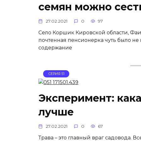
семян можно сест
27.02.2021
0
97
Село Коршик Кировской области, Фа
почтенная пенсионерка чуть было не 
содержание
СЕРИЯ 51
Эксперимент: как
лучше
27.02.2021
0
67
Трава – это главный враг садовода. Все